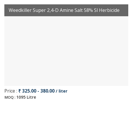
Weedkiller Super 2,4-D Amine Salt 58% Sl Herbicide
Price :
₹ 325.00 - 380.00
/ liter
1095 Litre
MOQ :